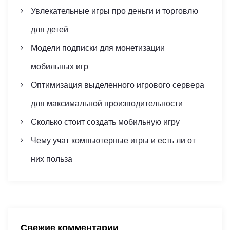
r
Увлекательные игры про деньги и торговлю
ц
:
для детей
и
Модели подписки для монетизации
я
мобильных игр
з
Оптимизация выделенного игрового сервера
для максимальной производительности
а
Сколько стоит создать мобильную игру
п
Чему учат компьютерные игры и есть ли от
и
них польза
с
е
й
Свежие комментарии