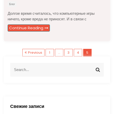
Блог
Долгое время считалось, что компьютерные игры
ничего, кроме вреда не приносят. И в связи с
Continue Reading
П
Previous
1
…
3
4
5
а
S
S
e
e
г
a
a
r
r
и
c
c
h
h
н
f
Свежие записи
o
а