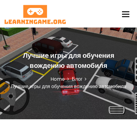
S
k
i
p
LearningAme
t
o
c
o
Лучшие игры для обучения
n
t
вождению автомобиля
e
n
Home
Блог
t
Лучшие игры для обучения вождению автомобиля