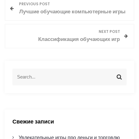
Н
PREVIOUS POST
Лучшие обучающие компьютерные игры
а
в
NEXT POST
Классификация обучающих игр
и
г
а
S
S
e
e
ц
a
a
r
r
и
c
c
h
h
я
f
Свежие записи
o
п
r
Увлекательные игры про деньги и торговлю
: