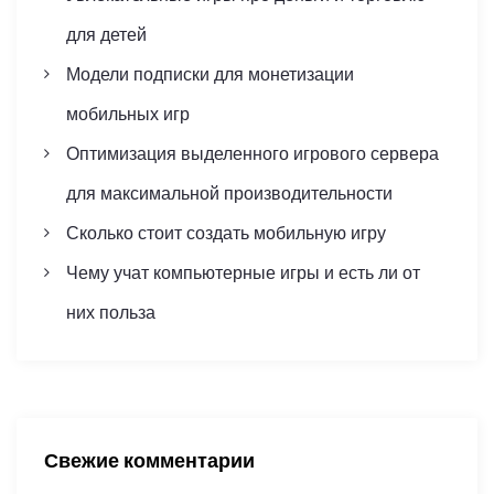
о
для детей
з
Модели подписки для монетизации
а
мобильных игр
п
Оптимизация выделенного игрового сервера
для максимальной производительности
и
Сколько стоит создать мобильную игру
с
Чему учат компьютерные игры и есть ли от
я
них польза
м
Свежие комментарии