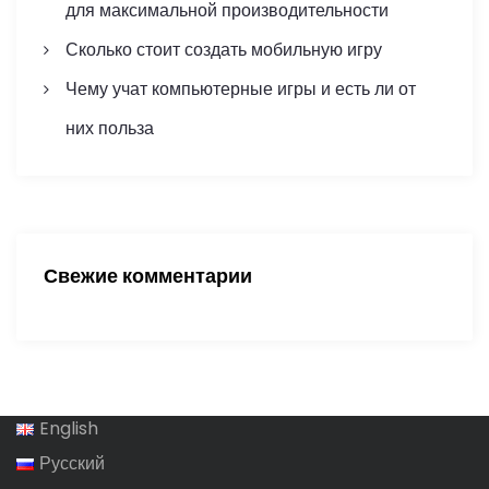
для максимальной производительности
а
Сколько стоит создать мобильную игру
п
Чему учат компьютерные игры и есть ли от
и
них польза
с
е
й
Свежие комментарии
English
Русский