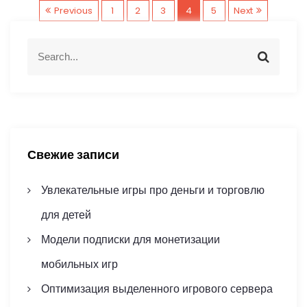
П
Previous
1
2
3
4
5
Next
а
S
S
e
e
г
a
a
r
r
и
c
c
h
h
н
f
Свежие записи
o
а
r
Увлекательные игры про деньги и торговлю
ц
:
для детей
и
Модели подписки для монетизации
я
мобильных игр
з
Оптимизация выделенного игрового сервера