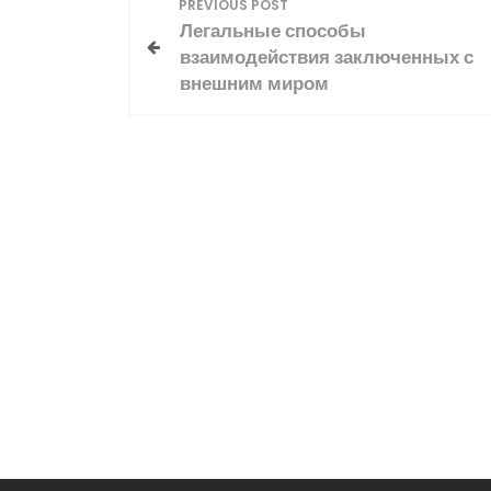
Н
PREVIOUS POST
Легальные способы
а
взаимодействия заключенных с
внешним миром
в
и
г
а
ц
и
я
п