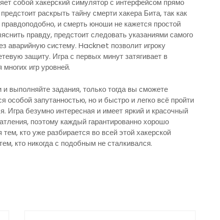
яет собой хакерский симулятор с интерфейсом прямо
предстоит раскрыть тайну смерти хакера Бита, так как
 правдоподобно, и смерть юноши не кажется простой
выяснить правду, предстоит следовать указаниями самого
рез аварийную систему. Hacknet позволит игроку
тевую защиту. Игра с первых минут затягивает в
 многих игр уровней.
 и выполняйте задания, только тогда вы сможете
я особой запутанностью, но и быстро и легко всё пройти
ся. Игра безумно интересная и имеет яркий и красочный
атления, поэтому каждый гарантированно хорошо
тем, кто уже разбирается во всей этой хакерской
 тем, кто никогда с подобным не сталкивался.