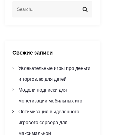
S
S
e
e
a
a
r
r
c
c
h
h
f
Свежие записи
o
r
Увлекательные игры про деньги
:
и торговлю для детей
Модели подписки для
монетизации мобильных игр
Оптимизация выделенного
игрового сервера для
максимальной