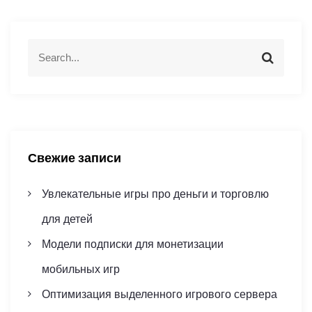
а
ц
S
S
e
и
e
a
a
r
r
я
c
c
h
h
п
f
Свежие записи
o
о
r
Увлекательные игры про деньги и торговлю
з
:
для детей
а
Модели подписки для монетизации
п
мобильных игр
и
Оптимизация выделенного игрового сервера