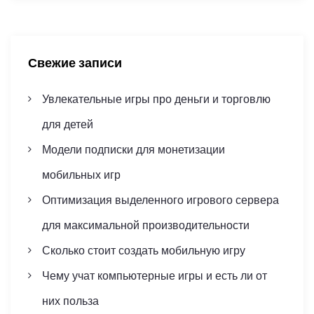
r
c
c
я
h
h
f
п
Свежие записи
o
r
о
Увлекательные игры про деньги и торговлю
:
з
для детей
Модели подписки для монетизации
а
мобильных игр
п
Оптимизация выделенного игрового сервера
и
для максимальной производительности
с
Сколько стоит создать мобильную игру
Чему учат компьютерные игры и есть ли от
я
них польза