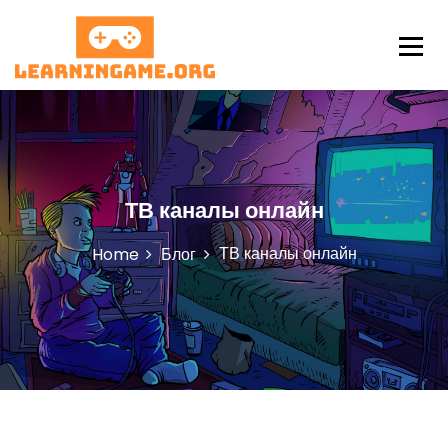
S
k
i
p
LearningAme
t
o
c
o
n
ТВ каналы онлайн
t
e
n
ТВ каналы онлайн
Home
Блог
t