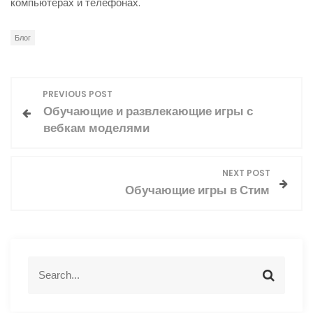
компьютерах и телефонах.
Блог
Н
PREVIOUS POST
Обучающие и развлекающие игры с
а
вебкам моделями
в
NEXT POST
и
Обучающие игры в Стим
г
а
S
ц
S
e
e
a
a
и
r