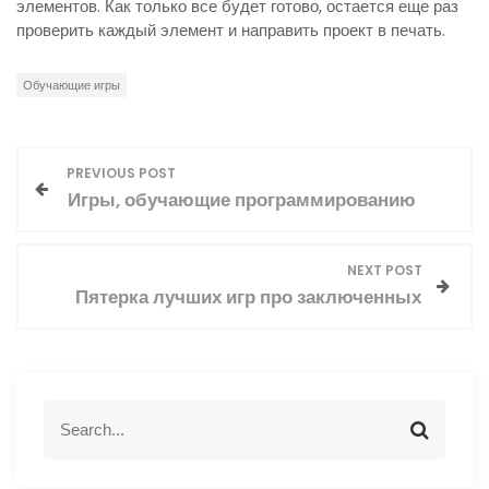
элементов. Как только все будет готово, остается еще раз
проверить каждый элемент и направить проект в печать.
Обучающие игры
Н
PREVIOUS POST
Игры, обучающие программированию
а
в
NEXT POST
Пятерка лучших игр про заключенных
и
г
а
S
S
e
e
ц
a
a
r