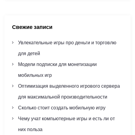
r
и
c
c
h
h
я
f
Свежие записи
o
п
r
Увлекательные игры про деньги и торговлю
:
о
для детей
з
Модели подписки для монетизации
а
мобильных игр
п
Оптимизация выделенного игрового сервера
для максимальной производительности
и
Сколько стоит создать мобильную игру
с
Чему учат компьютерные игры и есть ли от
я
них польза