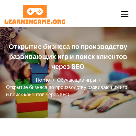
S
k
i
p
LearningAme
t
o
c
Открытие бизнеса по производству
o
развивающих игр и поиск клиентов
n
t
через SEO
e
n
Home
Обучающие игры
t
Открытие бизнеса по производству развивающих игр
и поиск клиентов через SEO